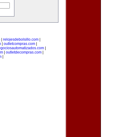
m
|
relojesdebolsillo.com
|
m
|
outletcompras.com
|
gociosautomatizados.com
|
om
|
outletdecompras.com
|
m
|