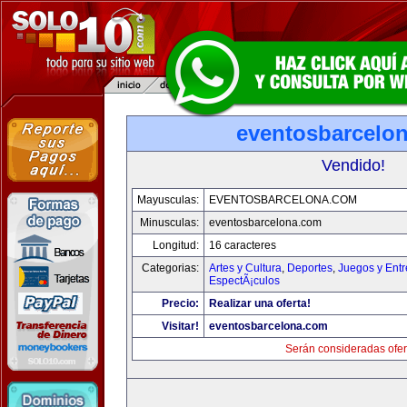
eventosbarcelo
Vendido!
Mayusculas:
EVENTOSBARCELONA.COM
Minusculas:
eventosbarcelona.com
Longitud:
16 caracteres
Categorias:
Artes y Cultura
,
Deportes
,
Juegos y Entr
EspectÃ¡culos
Precio:
Realizar una oferta!
Visitar!
eventosbarcelona.com
Serán consideradas ofer