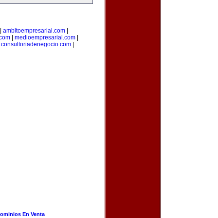
|
ambitoempresarial.com
|
.com
|
medioempresarial.com
|
|
consultoriadenegocio.com
|
ominios En Venta