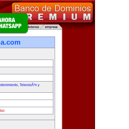
na.com
etenimiento
,
TelevisiÃ³n y
tas