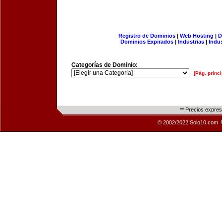
Registro de Dominios
|
Web Hosting
|
D
Dominios Expirados
|
Industrias
|
Indu
Categorías de Dominio:
[Pág. princi
** Precios expre
© 2002/2022 Solo10.com