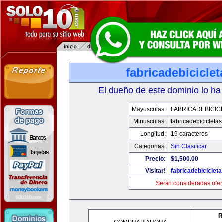
fabricadebicicle
El dueño de este dominio lo ha
Mayusculas:
FABRICADEBICIC
Minusculas:
fabricadebicicleta
Longitud:
19 caracteres
Categorias:
Sin Clasificar
Precio:
$1,500.00
Visitar!
fabricadebiciclet
Serán consideradas ofer
R