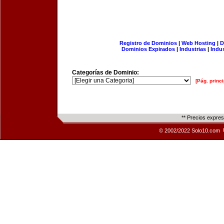
Registro de Dominios
|
Web Hosting
|
D
Dominios Expirados
|
Industrias
|
Indu
Categorías de Dominio:
[Pág. princi
** Precios expre
© 2002/2022 Solo10.com