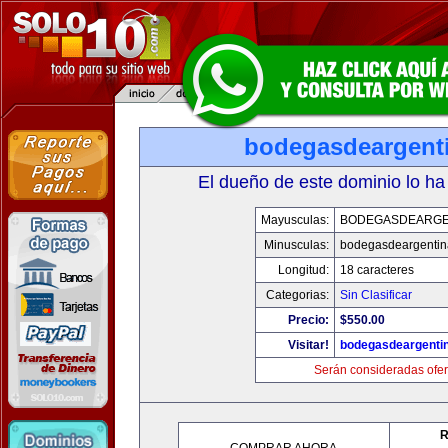
bodegasdeargent
El dueño de este dominio lo ha
Mayusculas:
BODEGASDEARGE
Minusculas:
bodegasdeargenti
Longitud:
18 caracteres
Categorias:
Sin Clasificar
Precio:
$550.00
Visitar!
bodegasdeargenti
Serán consideradas ofer
R