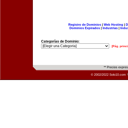
Registro de Dominios
|
Web Hosting
|
D
Dominios Expirados
|
Industrias
|
Indu
Categorías de Dominio:
[Pág. princi
** Precios expre
© 2002/2022 Solo10.com