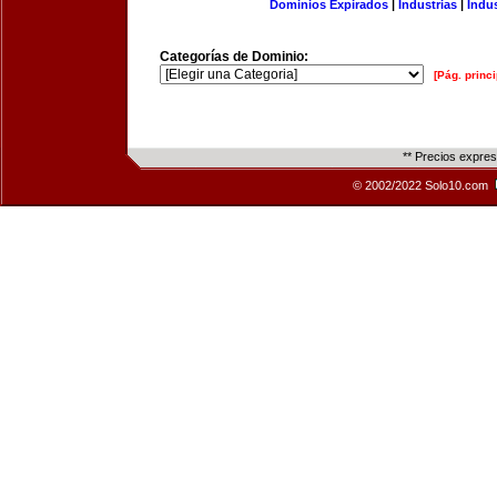
Dominios Expirados
|
Industrias
|
Indu
Categorías de Dominio:
[Pág. princi
** Precios expre
© 2002/2022 Solo10.com