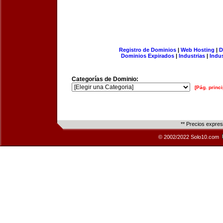
Registro de Dominios
|
Web Hosting
|
D
Dominios Expirados
|
Industrias
|
Indu
Categorías de Dominio:
[Pág. princi
** Precios expre
© 2002/2022 Solo10.com