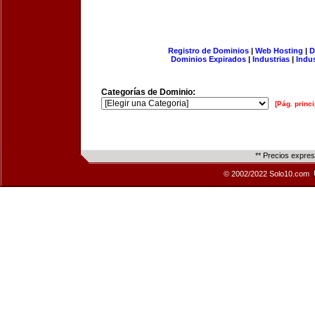
Registro de Dominios
|
Web Hosting
|
D
Dominios Expirados
|
Industrias
|
Indu
Categorías de Dominio:
[Pág. princi
** Precios expre
© 2002/2022 Solo10.com