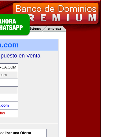
a.com
 puesto en Venta
RCA.COM
.com
a.com
tas
ealizar una Oferta