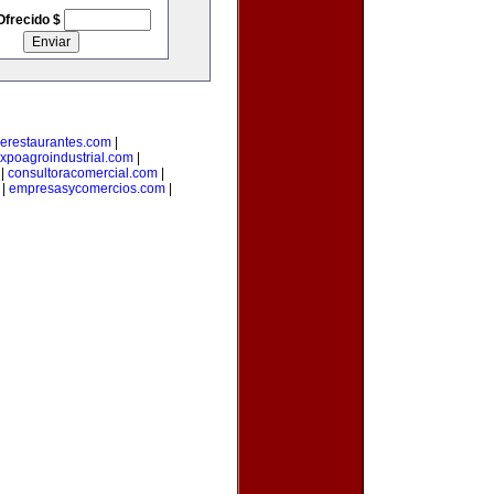
Ofrecido $
erestaurantes.com
|
xpoagroindustrial.com
|
|
consultoracomercial.com
|
|
empresasycomercios.com
|