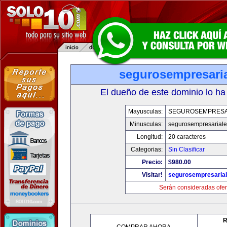
segurosempresari
El dueño de este dominio lo ha
Mayusculas:
SEGUROSEMPRESA
Minusculas:
segurosempresarial
Longitud:
20 caracteres
Categorias:
Sin Clasificar
Precio:
$980.00
Visitar!
segurosempresaria
Serán consideradas ofer
R