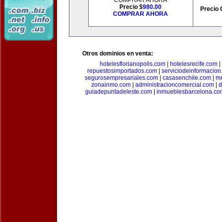
COMPRAR AHORA
Precio $
980.00
Precio 
COMPRAR AHORA
Otros dominios en venta:
hotelesflorianopolis.com
|
hotelesrecife.com
|
repuestosimportados.com
|
serviciodeinformacio
segurosempresariales.com
|
casasenchile.com
|
me
zonainmo.com
|
administracioncomercial.com
|
d
guiadepuntadeleste.com
|
inmueblesbarcelona.co