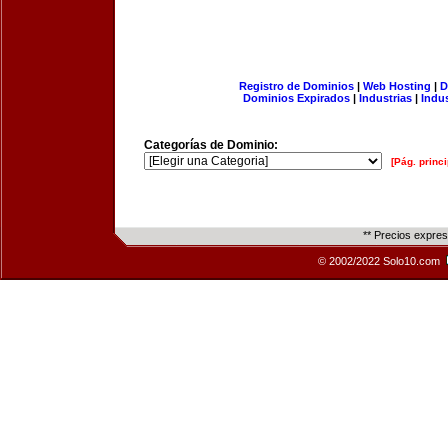
Registro de Dominios
|
Web Hosting
|
D
Dominios Expirados
|
Industrias
|
Indu
Categorías de Dominio:
[Pág. princi
** Precios expre
© 2002/2022 Solo10.com