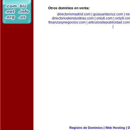
Otros dominios en venta:
directoriomadrid.com
|
guiasantacruz.com
|
ne
directoriodeindustrias.com
|
only6.com
|
only9.co
finanzasynegocios.com
|
articulosdepublicidad.com
|
Registro de Dominios
|
Web Hosting
|
D