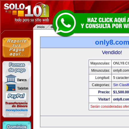
only8.co
Vendido!
Mayusculas:
ONLY8.C
Minusculas:
only8.co
Longitud:
5 caracte
Categorias:
Sin Clasif
Precio:
$1,500.00
Visitar!
only8.co
Serán consideradas ofer