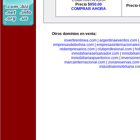
COMPRAR AHORA
Precio $
950.00
Precio 
COMPRAR AHORA
Otros dominios en venta:
invertirenlinea.com
|
argentinaeventos.com
|
empresasdebolivia.com
|
empresasinternacionale
redempresarios.com
|
clubprofesional.com
|
ho
inmobiliariaselsalvador.com
|
inmobilia
inmobiliariaspuertorico.com
|
inversione
marcainternacional.com
|
zonareservas.com
industriainmobiliaria.c