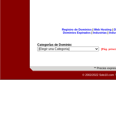
Registro de Dominios
|
Web Hosting
|
D
Dominios Expirados
|
Industrias
|
Indu
Categorías de Dominio:
[Pág. princi
** Precios expre
© 2002/2022 Solo10.com