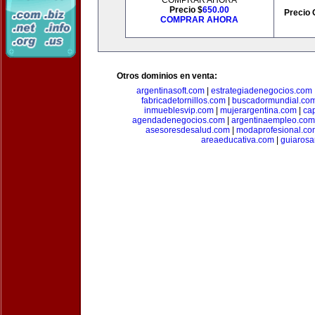
COMPRAR AHORA
Precio $
650.00
Precio 
COMPRAR AHORA
Otros dominios en venta:
argentinasoft.com
|
estrategiadenegocios.com
fabricadetornillos.com
|
buscadormundial.co
inmueblesvip.com
|
mujerargentina.com
|
ca
agendadenegocios.com
|
argentinaempleo.com
asesoresdesalud.com
|
modaprofesional.co
areaeducativa.com
|
guiarosa