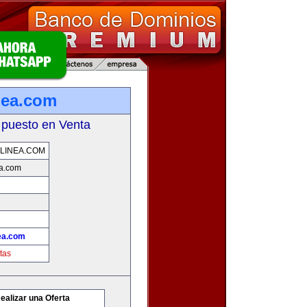
nea.com
 puesto en Venta
LINEA.COM
ea.com
ea.com
tas
ealizar una Oferta