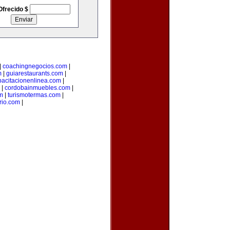
Ofrecido $
|
coachingnegocios.com
|
m
|
guiarestaurants.com
|
pacitacionenlinea.com
|
|
cordobainmuebles.com
|
m
|
turismotermas.com
|
rio.com
|