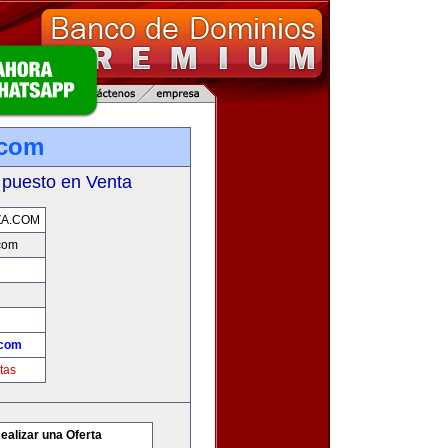
.com
 puesto en Venta
ZA.COM
com
.com
tas
ealizar una Oferta