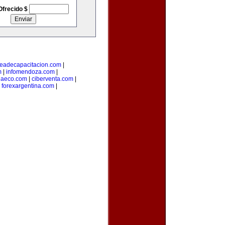
Ofrecido $
eadecapacitacion.com
|
m
|
infomendoza.com
|
iaeco.com
|
ciberventa.com
|
|
forexargentina.com
|