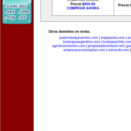
COMPRAR AHORA
Precio $
950.00
Precio 
COMPRAR AHORA
Otros dominios en venta:
publicidadyeventos.com
|
viajepedia.com
|
ar
bodegasargentina.com
|
bodegaschile.co
agroinversiones.com
|
propiedadesmiami.net
|
gu
empresasconectadas.com
|
reinvertir.com