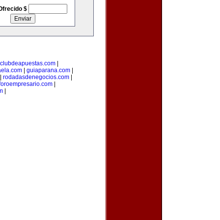
Ofrecido $
clubdeapuestas.com
|
aela.com
|
guiaparana.com
|
|
rodadasdenegocios.com
|
foroempresario.com
|
m
|