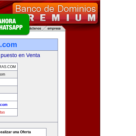
s.com
 puesto en Venta
RAS.COM
com
.com
tas
ealizar una Oferta