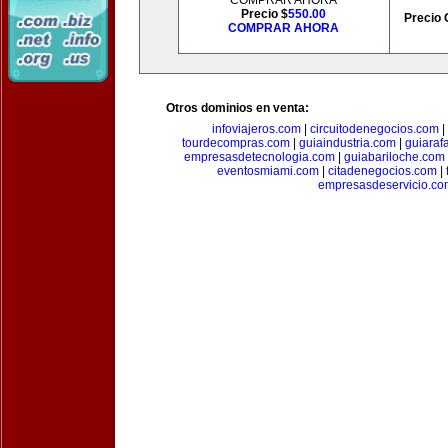
COMPRAR AHORA
Precio $
550.00
Precio 
COMPRAR AHORA
Otros dominios en venta:
infoviajeros.com
|
circuitodenegocios.com
|
tourdecompras.com
|
guiaindustria.com
|
guiaraf
empresasdetecnologia.com
|
guiabariloche.com
eventosmiami.com
|
citadenegocios.com
|
empresasdeservicio.co