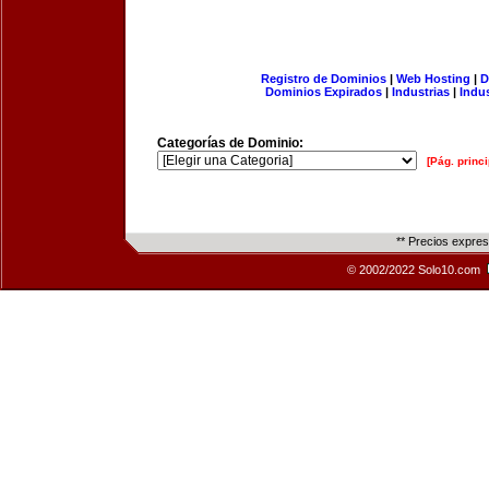
Registro de Dominios
|
Web Hosting
|
D
Dominios Expirados
|
Industrias
|
Indu
Categorías de Dominio:
[Pág. princi
** Precios expre
© 2002/2022 Solo10.com