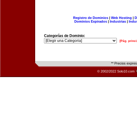
Registro de Dominios
|
Web Hosting
|
D
Dominios Expirados
|
Industrias
|
Indu
Categorías de Dominio:
[Pág. princi
** Precios expre
© 2002/2022 Solo10.com